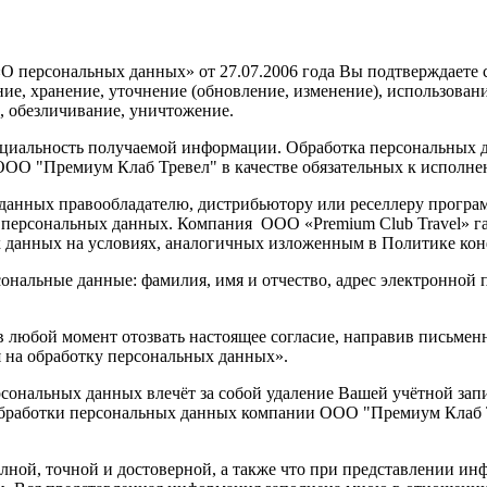
О персональных данных» от 27.07.2006 года Вы подтверждаете
ние, хранение, уточнение (обновление, изменение), использова
е, обезличивание, уничтожение.
иальность получаемой информации. Обработка персональных д
 ООО "Премиум Клаб Тревел" в качестве обязательных к исполн
данных правообладателю, дистрибьютору или реселлеру програ
х персональных данных. Компания ООО «Premium Club Travel» га
х данных на условиях, аналогичных изложенным в Политике ко
нальные данные: фамилия, имя и отчество, адрес электронной п
любой момент отозвать настоящее согласие, направив письменное
ия на обработку персональных данных».
сональных данных влечёт за собой удаление Вашей учётной запи
обработки персональных данных компании ООО "Премиум Клаб Т
лной, точной и достоверной, а также что при представлении и