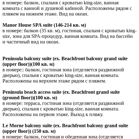
в номере: балкон, спальня с кроватью king-size, ванная
комната с ванной и душевой кабиной. Расположены рядом с
пляжем на нижнем этаже. Вид на океан.
Manor House SPA suite (146-214 кв. м)
в номере: балкон (35 кв. м), гостиная, спальня с кроватью king-
size, зона для SPA-процедур, ванная комната. Вид на бассейн
и частичный вид на океан.
Peninsula balcony suite (ex. Beachfront balcony grand suite
(upper floor))(100 кв. м)
в номере:: балкон, гостиная зона (отделяется раздвижной
дверью), спальня с кроватью king-size, ванная комната.
Расположены на верхнем этаже рядом с пляжем.
Peninsula beach access suite (ex. Beachfront grand suite
(ground floor))(100 кв. м)
в номере: терраса, гостиная зона (отделяется раздвижной
дверью), спальня с кроватью king-size, ванная комната.
Расположены на первом этаже. Выход к пляжу.
Le Morne balcony suite (ex. Beachfront balcony grand suite
(upper floor)) (150 кв. м)
в номере: балкон, гостиная и обеденная зона (отделяется