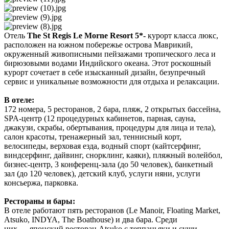
Отель
The St Regis Le Morne Resort 5*-
курорт класса люкс,
расположен на южном побережье острова Маврикий,
окруженный живописными пейзажами тропического леса и
бирюзовыми водами Индийского океана. Этот роскошный
курорт сочетает в себе изысканный дизайн, безупречный
сервис и уникальные возможности для отдыха и релаксации.
В отеле:
172 номера, 5 ресторанов, 2 бара, пляж, 2 открытых бассейна,
SPA-центр (12 процедурных кабинетов, парная, сауна,
джакузи, скрабы, обертывания, процедуры для лица и тела),
салон красоты, тренажерный зал, теннисный корт,
велосипеды, верховая езда, водный спорт (кайтсерфинг,
виндсерфинг, дайвинг, снорклинг, каяки), пляжный волейбол,
бизнес-центр, 3 конференц-зала (до 50 человек), банкетный
зал (до 120 человек), детский клуб, услуги няни, услуги
консьержа, парковка.
Рестораны и бары:
В отеле работают пять ресторанов (Le Manoir, Floating Market,
Atsuko, INDYA, The Boathouse) и два бара. Среди
них — японский ресторан Atsuko с теппаньяки и суши,